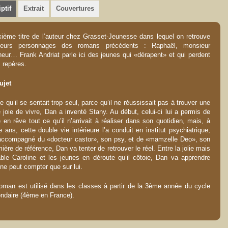
ptif
Extrait
Couvertures
ième titre de l’auteur chez Grasset-Jeunesse dans lequel on retrouve
sieurs personnages des romans précédents : Raphaël, monsieur
eur… Frank Andriat parle ici des jeunes qui «dérapent» et qui perdent
s repères.
ujet
e qu’il se sentait trop seul, parce qu’il ne réussissait pas à trouver une
e joie de vivre, Dan a inventé Stany. Au début, celui-ci lui a permis de
e en rêve tout ce qu’il n’arrivait à réaliser dans son quotidien, mais, à
e ans, cette double vie intérieure l’a conduit en institut psychiatrique,
accompagné du «docteur castor», son psy, et de «mamzelle Deo», son
rmière de référence, Dan va tenter de retrouver le réel. Entre la jolie mais
able Caroline et les jeunes en déroute qu’il côtoie, Dan va apprendre
l ne peut compter que sur lui.
oman est utilisé dans les classes à partir de la 3ème année du cycle
ndaire (4ème en France).