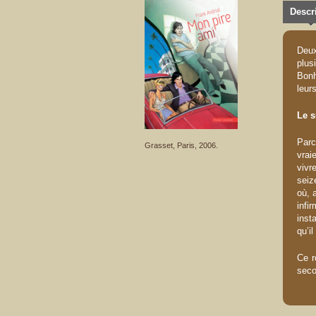
Descri
Deux
plu
Bonh
leur
Le s
Parc
Grasset, Paris, 2006.
vrai
vivr
seiz
où, 
infi
inst
qu’i
Ce r
seco