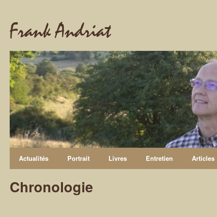
Frank Andriat
Actualités
Portrait
Livres
Entretien
Articles
Chronologie