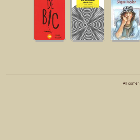
De Bic
La llibretera dins la
L’amour à boire,
llum
Slappe hoeden
All conten