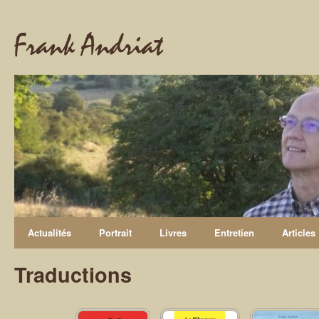
Frank Andriat
Actualités
Portrait
Livres
Entretien
Articles
Traductions