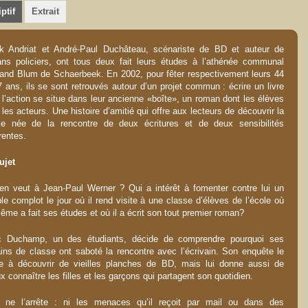
ptif
Extrait
k Andriat et André-Paul Duchâteau, scénariste de BD et auteur de
ns policiers, ont tous deux fait leurs études à l’athénée communal
and Blum de Schaerbeek. En 2002, pour fêter respectivement leurs 44
7 ans, ils se sont retrouvés autour d’un projet commun : écrire un livre
 l’action se situe dans leur ancienne «boîte», un roman dont les élèves
 les acteurs. Une histoire d’amitié qui offre aux lecteurs de découvrir la
e née de la rencontre de deux écritures et de deux sensibilités
érentes.
ujet
en veut à Jean-Paul Werner ? Qui a intérêt à fomenter contre lui un
ible complot le jour où il rend visite à une classe d’élèves de l’école où
même a fait ses études et où il a écrit son tout premier roman?
c Duchamp, un des étudiants, décide de comprendre pourquoi ses
ins de classe ont saboté la rencontre avec l’écrivain. Son enquête le
 à découvrir de vieilles planches de BD, mais lui donne aussi de
x connaître les filles et les garçons qui partagent son quotidien.
 ne l’arrête : ni les menaces qu’il reçoit par mail ou dans des