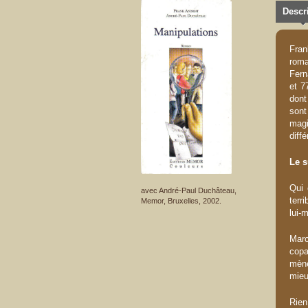
Descri
Fran
roma
Fern
et 7
dont
sont
magi
diff
Le s
Qui 
avec André-Paul Duchâteau,
terr
Memor, Bruxelles, 2002.
lui-
Mar
copa
mène
mieu
Rien