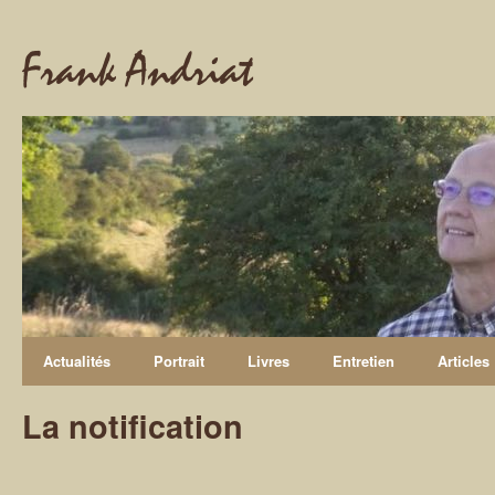
Frank Andriat
Actualités
Portrait
Livres
Entretien
Articles
La notification