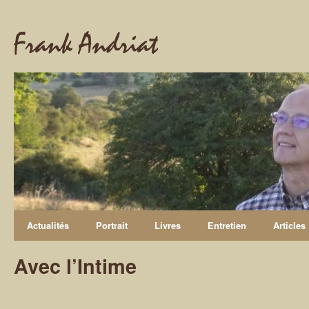
Frank Andriat
Actualités
Portrait
Livres
Entretien
Articles
Avec l’Intime