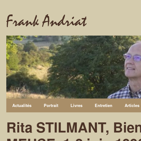
Frank Andriat
Actualités
Portrait
Livres
Entretien
Articles
Rita STILMANT, Bien