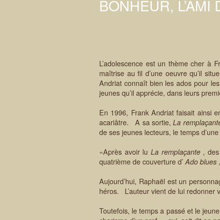
BONHEUR, L’AMI
L’adolescence est un thème cher à F
maîtrise au fil d’une oeuvre qu’il si
Andriat connaît bien les ados pour le
jeunes qu’il apprécie, dans leurs prem
En 1996, Frank Andriat faisait ainsi
acariâtre. A sa sortie,
La remplaçan
de ses jeunes lecteurs, le temps d’une 
«Après avoir lu
, des
La remplaçante
quatrième de couverture d’
Ado blues
Aujourd’hui, Raphaël est un personnag
héros. L’auteur vient de lui redonner 
Toutefois, le temps a passé et le jeu