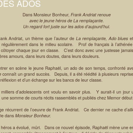
 DES ADOS
Dans Monsieur Bonheur,
Frank Andriat renoue
avec le jeune héros de La remplaçante.
Un regard fort juste sur les ados d’aujourd’hui.
rank Andriat, un thème que l’auteur de
e
La remplaçante, Ado blues
tue régulièrement dans le milieu scolaire. Prof de français à l’ath
s côtoyer chaque jour en classe. C’est donc avec une justesse jamais p
ières amours, dans leurs doutes, dans leurs douleurs.
 entrer en scène le jeune Raphaël, un ado de son temps, confronté av
connaît un grand succès. Depuis, il a été réédité à plusieurs reprise
te
réflexion et d’un échange sur les bancs de leur classe.
 milliers d’adolescents ont voulu en savoir plus. Y aurait-il un jour
, une somme de courts récits rassemblés et publiés chez Memor début
e récurrent de l’oeuvre de Frank Andriat. Ce dernier ne cache d’aill
vie dans
Monsieur Bonheur.
ne héros a évolué, mûri. Dans ce nouvel épisode, Raphaël mène une enqu