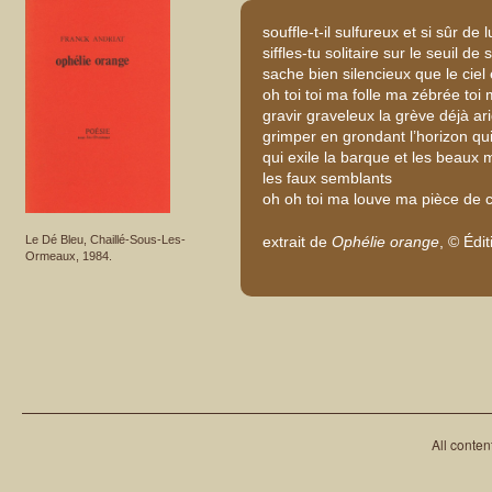
souffle-t-il sulfureux et si sûr de
siffles-tu solitaire sur le seuil de
sache bien silencieux que le ciel
oh toi toi ma folle ma zébrée to
gravir graveleux la grève déjà ar
grimper en grondant l’horizon qui
qui exile la barque et les beaux 
les faux semblants
oh oh toi ma louve ma pièce de 
Le Dé Bleu, Chaillé-Sous-Les-
extrait de
Ophélie orange
, © Édi
Ormeaux, 1984.
All conten