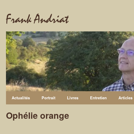
Frank Andriat
Actualités
Portrait
Livres
Entretien
Articles
Ophélie orange