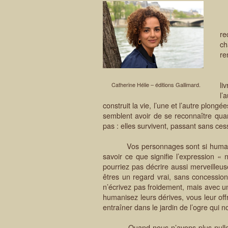
C
Vo
re
ch
re
Je
li
Catherine Hélie – éditions Gallimard.
l’
construit la vie, l’une et l’autre plong
semblent avoir de se reconnaître quan
pas : elles survivent, passant sans ces
Vos personnages sont si humains, Leï
savoir ce que signifie l’expression 
pourriez pas décrire aussi merveilleu
êtres un regard vrai, sans concession
n’écrivez pas froidement, mais avec 
humanisez leurs dérives, vous leur of
entraîner dans le jardin de l’ogre qui 
Quand nous n’avons plus nulle part