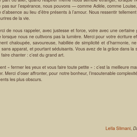
 le pas sur l’espérance, nous pouvons — comme Adèle, comme Louise
vre d’absence au lieu d’être présents à l’amour. Nous ressentir tellem
ourires de la vie.
e nous rappeler, avec justesse et force, voire avec une certaine 
 lorsque nous ne cultivons pas la lumière. Merci pour votre écriture e
ent chaloupée, savoureuse, habillée de simplicité et d’harmonie, ne 
 sans apparat, et pourtant séduisants. Vous avez de la grâce dans la 
 faire chanter : c’est du grand art.
mer les yeux et vous faire toute petite » : c’est la meilleure maniè
er. Merci d’oser affronter, pour notre bonheur, l’insoutenable complexit
ents les plus obscurs.
Leïla Slimani
,
Da