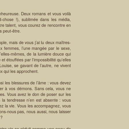
eureuse. Deux romans et vous voilà
-chose !), sublimée dans les média,
tre talent, vous courez de rencontre en
s peut-être.
le, mais de vous j’ai lu deux maîtres-
eux femmes, l’une mangée par le sexe,
 d’elles-mêmes, de la lumière douce qui
et étouffées par l’impossibilité qu’elles
ouise, se gavant de l’autre, ne vivent
ux qui les approchent.
i les blessures de l’âme : vous devez
nter à vos démons. Sans cela, vous ne
ges. Vous avez le don de poser sur les
s la tendresse n’en est absente : vous
ez la vie. Vous les accompagnez, vous
ons-nous pas, nous aussi, nous laisser
 ?
tre vie se réduit comme une peau de