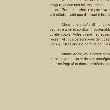
chagrin, quand nos fêlures prennent
encore Richard — choisir le pire : vi
voir défaits plutôt que d’accueillir les s
Merci, chère Leïla Slimani, merci d
peut être amère, sordide, insoutenable
qu’elle côtoie. Votre plume heureusem
l’essentiel : vos personnages dénudés,
vous n’utilisez aucune fioriture pour les
Comme Adèle, vous devez souvent « fer
de se fondre en lui et de s’en imprégn
dans sa fragilité et dans ses frémissem