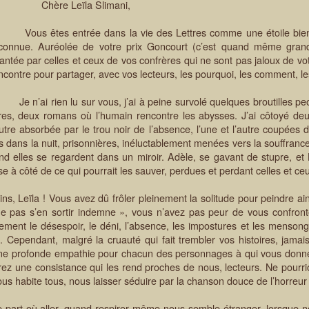
hère Leïla Slimani,
us êtes entrée dans la vie des Lettres comme une étoile bienh
connue. Auréolée de votre prix Goncourt (c’est quand même grand
antée par celles et ceux de vos confrères qui ne sont pas jaloux de vo
ncontre pour partager, avec vos lecteurs, les pourquoi, les comment, le
 n’ai rien lu sur vous, j’ai à peine survolé quelques broutilles peop
vres, deux romans où l’humain rencontre les abysses. J’ai côtoyé d
autre absorbée par le trou noir de l’absence, l’une et l’autre coupées
ées dans la nuit, prisonnières, inéluctablement menées vers la souffrance 
d elles se regardent dans un miroir. Adèle, se gavant de stupre, et L
se à côté de ce qui pourrait les sauver, perdues et perdant celles et ce
la ! Vous avez dû frôler pleinement la solitude pour peindre ains
« ne pas s’en sortir indemne », vous n’avez pas peur de vous confro
sement le désespoir, le déni, l’absence, les impostures et les menson
. Cependant, malgré la cruauté qui fait trembler vos histoires, jamai
une profonde empathie pour chacun des personnages à qui vous donn
frez une consistance qui les rend proches de nous, lecteurs. Ne pourri
nous habite tous, nous laisser séduire par la chanson douce de l’horreur
 où aller, quand respirer même nous semble étranger, lorsque no