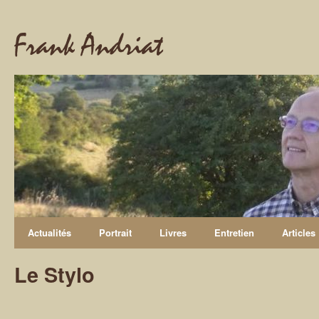
Frank Andriat
Actualités
Portrait
Livres
Entretien
Articles
Le Stylo