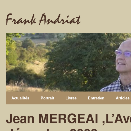
Frank Andriat
Actualités
Portrait
Livres
Entretien
Articles
Jean MERGEAI ,L’Av