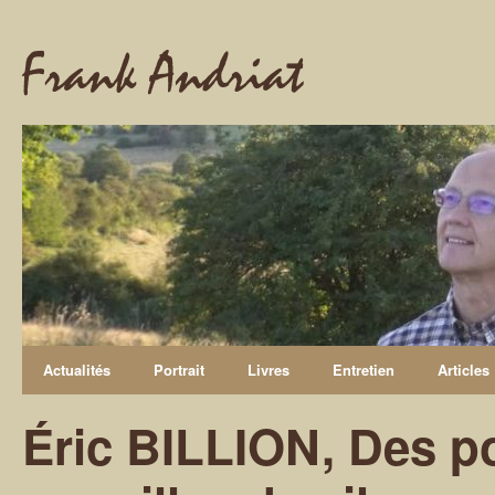
Frank Andriat
Actualités
Portrait
Livres
Entretien
Articles
Éric BILLION, Des p