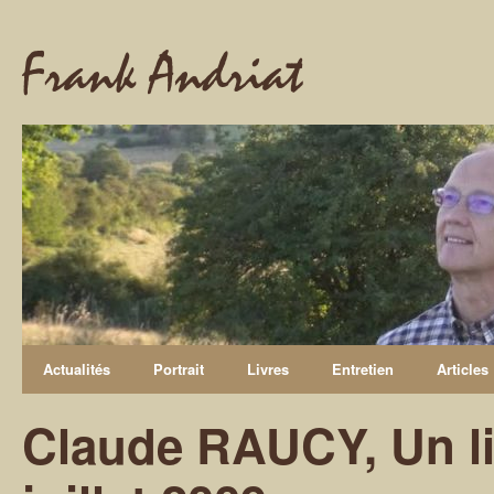
Frank Andriat
Actualités
Portrait
Livres
Entretien
Articles
Claude RAUCY, Un li