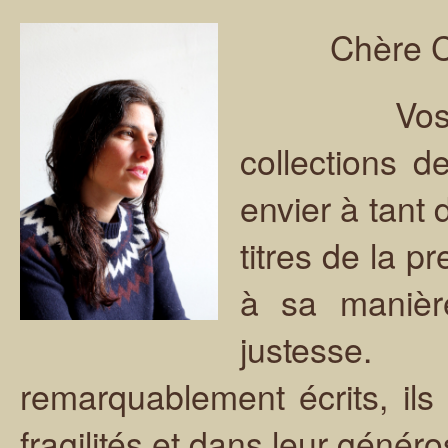
Chère Car
Vos deux 
collections de
envier à tant d
titres de la p
à sa manièr
justesse.
remarquablement écrits, ils 
fragilités et dans leur généros