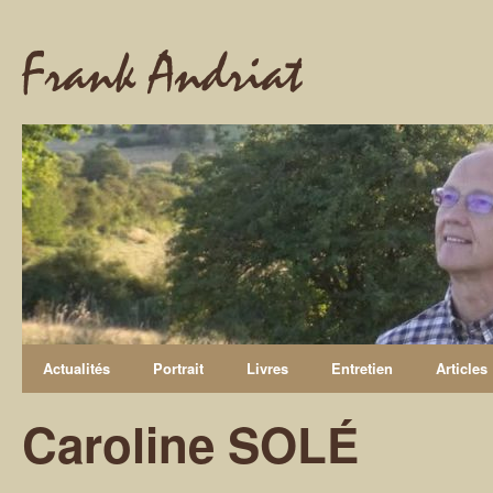
Frank Andriat
Actualités
Portrait
Livres
Entretien
Articles
Caroline SOLÉ