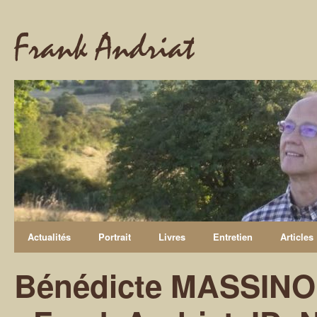
Frank Andriat
Actualités
Portrait
Livres
Entretien
Articles
Bénédicte MASSINON,