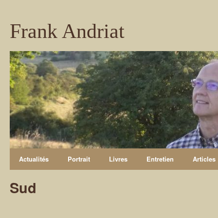
Frank Andriat
Actualités
Portrait
Livres
Entretien
Articles
Sud