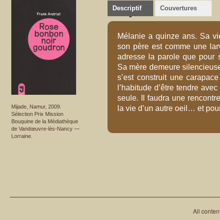
Descriptif
Couvertures
Mélanie a quinze ans. Sa vie
son père est comme une larve
adresse la parole que pour s
Sa mère demeure silencieuse.
s’est construit une carapace 
l’habitude d’être tendre ave
seule. Il faudra une rencontr
Mijade, Namur, 2009.
la vie d’un autre oeil… et po
Sélection Prix Mission
Bouquine de la Médiathèque
de Vandœuvre-lès-Nancy —
Lorraine.
All conten