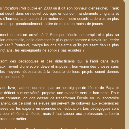
ès
Vocation Prof
publié en 2000 où il dit son bonheur d’enseigner, Frank
iat décrit dans ce nouvel ouvrage, en dix commandements cinglants et
ns d’humour, la situation d’un métier dont notre société a de plus en plus
in et qui, paradoxalement, attire de moins en moins de jeunes.
ent en est-on arrivé là ? Pourquoi l’école ne remplit-elle plus sa
ion essentielle, celle d’amener le plus grand nombre à savoir lire, écrire
alculer ? Pourquoi, malgré les cris d’alarme qu’ils poussent depuis plus
ingt ans, les enseignants ne sont-ils pas écoutés ?
sont ces pédagogues et ces didacticiens qui, à l’abri dans leurs
aux, rêvent d’une école idéale et imposent leur vision des choses sans
les moyens nécessaires à la réussite de leurs projets soient donnés
les politiques ?
 ce livre, l’auteur, qui n’est pas un nostalgique de l’école de Papa et
ne détient aucune vérité, propose une avancée vers le bon sens. Pour
ien commun, on doit cesser de transformer l’école en un laboratoire
anent, car ce sont les élèves qui servent de cobayes aux expériences
sées par les experts en sciences de l’éducation. Les pédagogues sont
es pour réfléchir à l’école, mais il faut laisser aux professeurs la liberté
ercer leur métier !