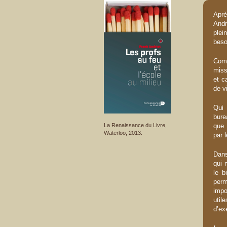
Apr
Andr
plei
beso
Comm
miss
et c
de v
Qui 
bure
que 
La Renaissance du Livre,
Waterloo, 2013.
par 
Dans
qui 
le b
perm
impo
util
d’ex