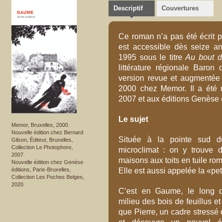
Descriptif
Couvertures
Ce roman n’a pas été écrit p
est accessible dès seize an
1995 sous le titre
Au bout 
littérature régionale Baron
version revue et augmentée d
2000 chez Memor. Il a été 
2007 et aux éditions Genèse
Le sujet
Memor, Bruxelles, 2000.
Nouvelle édition chez Bernard
Située à la pointe sud d
Gilson, Éditeur, Bruxelles,
Collection Le Photophore,
microclimat : on y trouve 
2007.
maisons aux toits en tuile r
Nouvelle édition chez Genèse
Elle est aussi appelée la «pe
éditions, Paris-Bruxelles,
Collection Les Poches Belges,
2020.
C’est en Gaume, le long d
milieu des bois de feuillus e
que Pierre, un cadre stressé 