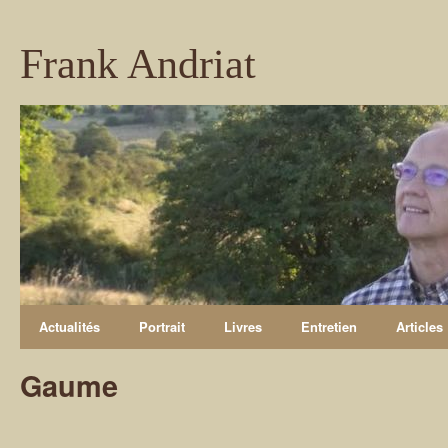
Frank Andriat
Actualités
Portrait
Livres
Entretien
Articles
Gaume