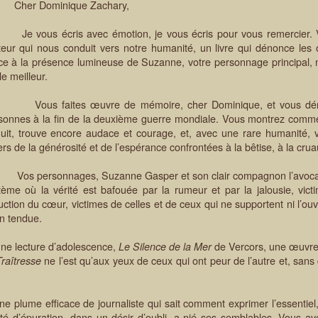
er Dominique Zachary,
vous écris avec émotion, je vous écris pour vous remercier.
teur qui nous conduit vers notre humanité, un livre qui dénonce le
ce à la présence lumineuse de Suzanne, votre personnage principal, n
le meilleur.
s faites œuvre de mémoire, cher Dominique, et vous dénoncez
sonnes à la fin de la deuxième guerre mondiale. Vous montrez commen
nuit, trouve encore audace et courage, et, avec une rare humanité, 
rs de la générosité et de l’espérance confrontées à la bêtise, à la cruau
 personnages, Suzanne Gasper et son clair compagnon l’avocat Pie
tème où la vérité est bafouée par la rumeur et par la jalousie, vict
uction du cœur, victimes de celles et de ceux qui ne supportent ni l’ouve
n tendue.
 lecture d’adolescence,
de Vercors, une œuvre
Le Silence de la Mer
ne l’est qu’aux yeux de ceux qui ont peur de l’autre et, sa
Traîtresse
.
e efficace de journaliste qui sait comment exprimer l’essentiel, v
 d’épuration, dans un désir d’oubli, a nié ses semblables. Vous av