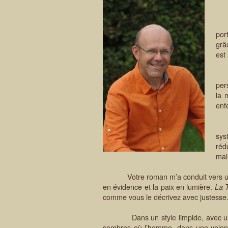
Ch
Je 
por
grâ
est 
Vou
per
la 
enfe
Vos
sys
réd
mai
Votre roman m’a conduit vers une
en évidence et la paix en lumière.
La 
comme vous le décrivez avec justesse
Dans un style limpide, avec une plum
sombres où l’homme, dans une volonté