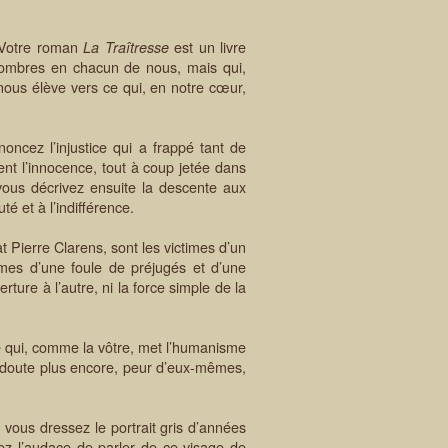
 Votre roman
est un livre
La Traîtresse
s ombres en chacun de nous, mais qui,
ous élève vers ce qui, en notre cœur,
 l’injustice qui a frappé tant de
t l’innocence, tout à coup jetée dans
vous décrivez ensuite la descente aux
té et à l’indifférence.
rre Clarens, sont les victimes d’un
imes d’une foule de préjugés et d’une
rture à l’autre, ni la force simple de la
 qui, comme la vôtre, met l’humanisme
ns doute plus encore, peur d’eux-mêmes,
ous dressez le portrait gris d’années
ez l’audace de parler de ce visage de